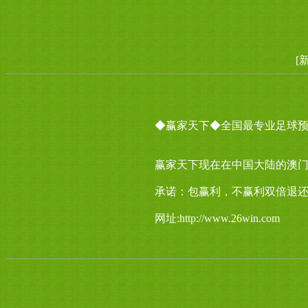
[
◆赢家天下◆全国最专业足球
赢家天下现在在中国大陆的澳
承诺：包赢利，不赢利双倍退
网址:http://www.26win.com