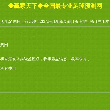
◆赢家天下◆全国最专业足球预测网
新天地足球吧－新天地足球论坛]
[刷新页面]
[杀庄排行榜]
[关闭本
预测网
门和香港设立高级监控点，收集赢盘信息，赢率极高，
还所有费用