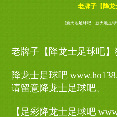
老牌子【降龙
[新天地足球吧－新天地足球
老牌子【降龙士足球吧】
降龙士足球吧 www.ho138
请留意降龙士足球吧、
【足彩降龙士足球吧 www.