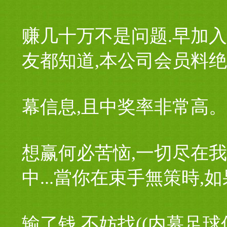
赚几十万不是问题.早加
友都知道,本公司会员料
幕信息,且中奖率非常高。
想赢何必苦恼,一切尽在我
中...當你在束手無策時,
输了钱,不妨找((内幕足球