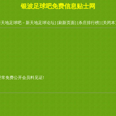
银波足球吧免费信息贴士网
新天地足球吧－新天地足球论坛]
[刷新页面]
[杀庄排行榜]
[关闭本
经常免费公开会员料见证!