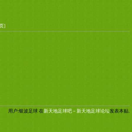
页]
用户:银波足球
在
新天地足球吧－新天地足球论坛
发表本贴.