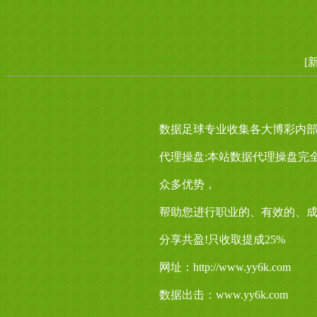
[
数据足球专业收集各大博彩内
代理操盘:本站数据代理操盘完
众多优势，
帮助您进行职业的、有效的、
分享共盈!只收取提成25%
网址：http://www.yy6k.com
数据出击：www.yy6k.com