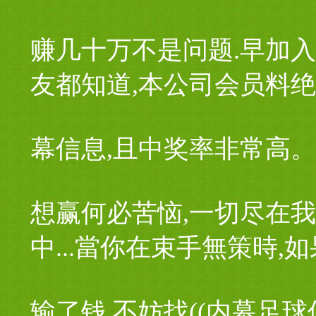
赚几十万不是问题.早加
友都知道,本公司会员料
幕信息,且中奖率非常高。
想赢何必苦恼,一切尽在我
中...當你在束手無策時,
输了钱,不妨找((内幕足球