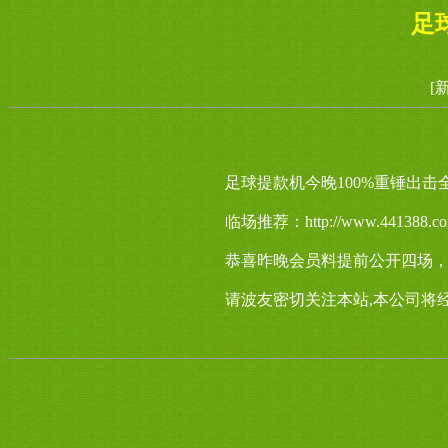
足
[
足球提款机今晚100%重锤出击
临场推荐：http://www.441388
恭喜昨晚会员料提前公开四场
请波友密切关注本站,本公司将