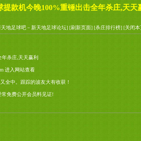
球提款机今晚100%重锤出击全年杀庄,天天
新天地足球吧－新天地足球论坛]
[刷新页面]
[杀庄排行榜]
[关闭本
全年杀庄,天天赢利
.com 进入网站查看
，又全中。跟踪的波友大有收获！
经常免费公开会员料见证!