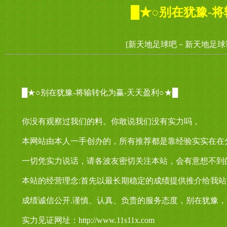
█★○别在犹豫-将
[新天地足球吧－新天地足球
█★○别在犹豫-将输转化为赢-天天盈利○★█
你没有观察过我们的料。你敢说我们没有实力吗，
本网站由本人一手创办的，所有推荐都是靠经验实实在在
一切凭实力说话，请各波友密切关注本站，会有意想不到
本站的经营理念:首先以最长期稳定的成绩提供推介给我站
成绩诚信公开.谨慎、认真、负责的服务态度，别在犹豫，
实力见证网址：http://www.11s11x.com