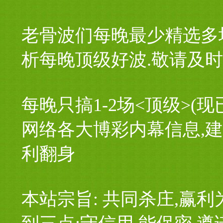
老骨波们每晚最少精选多
析每晚顶级好波.敬请及时
每晚只搞1-2场<顶级>(现
网络各大博彩内幕信息,
利翻身
本站宗旨: 共同杀庄,赢利