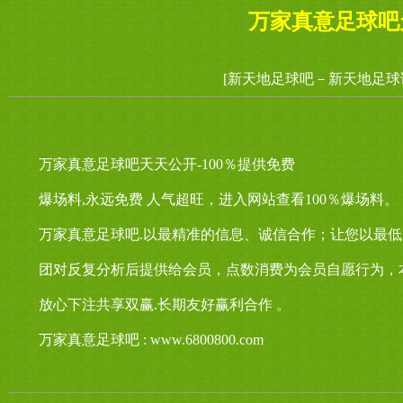
万家真意足球吧天
[新天地足球吧－新天地足球
万家真意足球吧天天公开-100％提供免费
爆场料,永远免费 人气超旺，进入网站查看100％爆场料。
万家真意足球吧.以最精准的信息、诚信合作；让您以最低
团对反复分析后提供给会员，点数消费为会员自愿行为，
放心下注共享双赢.长期友好赢利合作 。
万家真意足球吧 : www.6800800.com