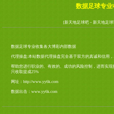
数据足球专业
[新天地足球吧－新天地足球
数据足球专业收集各大博彩内部数据
代理操盘:本站数据代理操盘完全基于双方的真诚和信用
帮助您进行职业的、有效的、成功的风险控制，进而实现
只收取提成25%
网址：http://www.yy6k.com
数据出击：www.yy6k.com