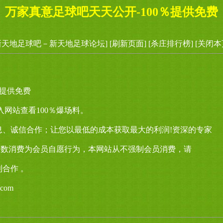
万家真意足球吧天天公开-100％提供免费
新天地足球吧－新天地足球论坛]
[刷新页面]
[杀庄排行榜]
[关闭本
％提供免费
入网站查看100％爆场料。
息、诚信合作；让您以最低的成本获取最大的利润!资深的专家
点数消费为会员自愿行为，本网站从不强制会员消费，请
合作 。
com