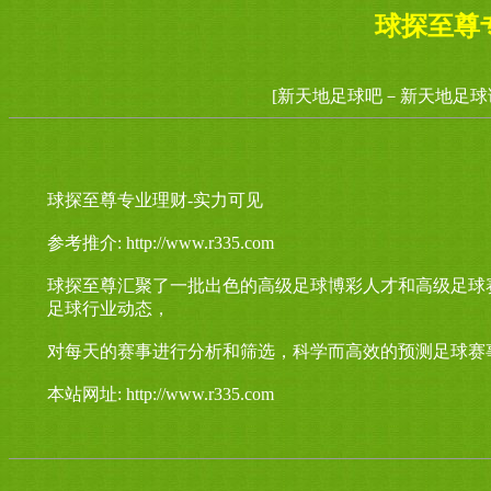
球探至尊
[新天地足球吧－新天地足球
球探至尊专业理财-实力可见
参考推介: http://www.r335.com
球探至尊汇聚了一批出色的高级足球博彩人才和高级足球
足球行业动态，
对每天的赛事进行分析和筛选，科学而高效的预测足球赛
本站网址: http://www.r335.com