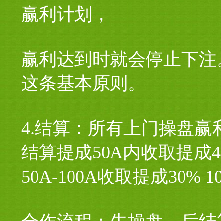
赢利计划，
赢利达到时就会停止下注
这条基本原则。
4.结算：所有上门操盘
结算提成50A内收取提成4
50A-100A收取提成30%