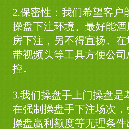
2.保密性：我们希望客
操盘下注环境。最好能酒
房下注，另不得宣扬。在
带视频头等工具方便公司
控。
3.我们操盘手上门操盘
在强制操盘手下注场次，
操盘赢利额度等无理条件