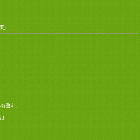
页]
有盈利.
,!