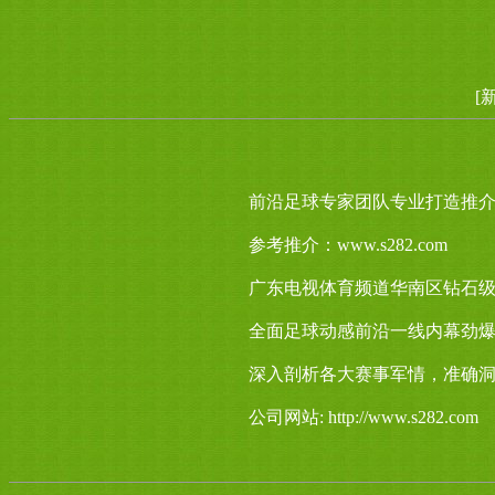
[
前沿足球专家团队专业打造推
参考推介：www.s282.com
广东电视体育频道华南区钻石级
全面足球动感前沿一线内幕劲
深入剖析各大赛事军情，准确
公司网站: http://www.s282.com