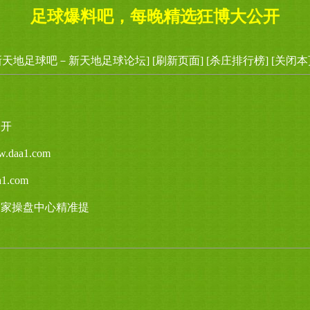
足球爆料吧，每晚精选狂博大公开
新天地足球吧－新天地足球论坛]
[刷新页面]
[杀庄排行榜]
[关闭本
公开
daa1.com
1.com
名家操盘中心精准提