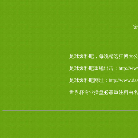
[
足球爆料吧，每晚精选狂博大
足球爆料吧重锤出击：http://www.
足球爆料吧网址：http://www.daa
世界杯专业操盘必赢重注料由