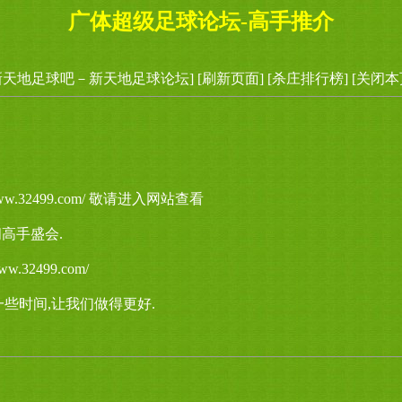
广体超级足球论坛-高手推介
新天地足球吧－新天地足球论坛]
[刷新页面]
[杀庄排行榜]
[关闭本
ww.32499.com/ 敬请进入网站查看
间高手盛会.
.32499.com/
些时间,让我们做得更好.