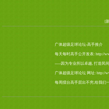
[
广体超级足球论坛-高手推介
每天每时高手公开发表: http://w
-----因为专业所以卓越, 打造民
广体超级足球论坛 网址: http://www
每周擂台高手层出不穷,给我们一