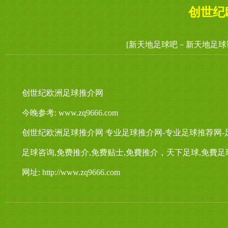
创世纪
[新天地足球吧－新天地足球
创世纪欧洲足球推介网
今晚参考: www.zq9666.com
创世纪欧洲足球推介网 专业足球推介网-专业足球推荐网-足
足球咨询,免费推介,免费贴士,免費推介，天下足球,免費足
网址: http://www.zq9666.com