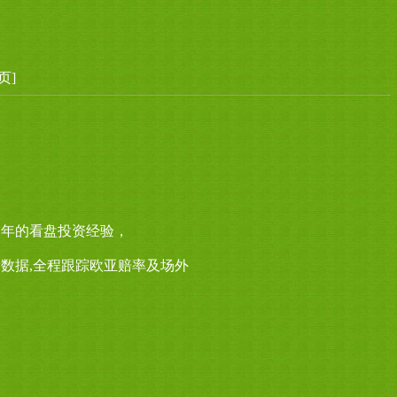
页]
多年的看盘投资经验，
数据,全程跟踪欧亚赔率及场外