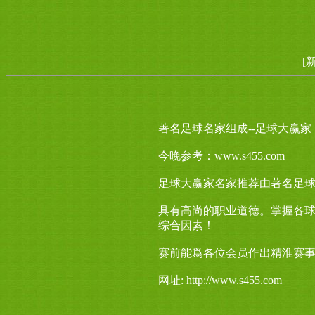
[
著名足球名家组成--足球大赢家
今晚参考：www.s455.com
足球大赢家名家推荐由著名足
具有高尚的职业道德。掌握各球
综合因素！
赛前能爲各位会员作出精淮赛
网址: http://www.s455.com