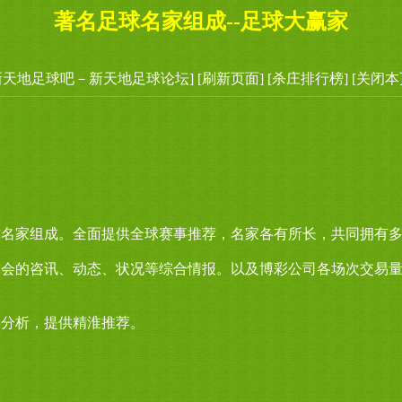
著名足球名家组成--足球大赢家
新天地足球吧－新天地足球论坛]
[刷新页面]
[杀庄排行榜]
[关闭本
球名家组成。全面提供全球赛事推荐，名家各有所长，共同拥有
会的咨讯、动态、状况等综合情报。以及博彩公司各场次交易量
事分析，提供精淮推荐。