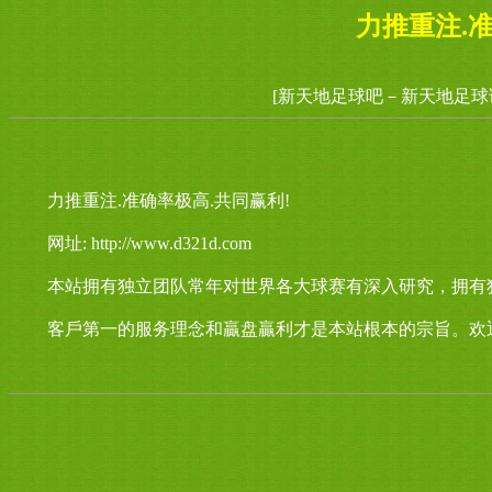
力推重注.
[新天地足球吧－新天地足球
力推重注.准确率极高.共同赢利!
网址: http://www.d321d.com
本站拥有独立团队常年对世界各大球赛有深入研究，拥有
客戶第一的服务理念和贏盘贏利才是本站根本的宗旨。欢