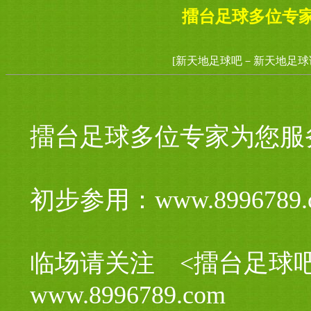
擂台足球多位专
[新天地足球吧－新天地足球
擂台足球多位专家为您服
初步参用：www.8996789.
临场请关注 <擂台足球
www.8996789.com