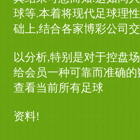
球等.本着将现代足球理
础上,结合各家博彩公司
以分析,特别是对于控盘
给会员一种可靠而准确的
查看当前所有足球
资料!