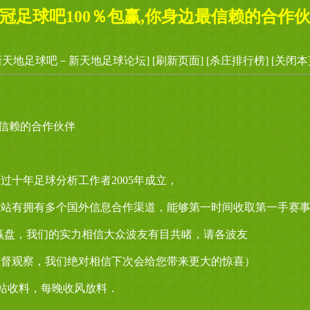
冠足球吧100％包赢,你身边最信赖的合作
新天地足球吧－新天地足球论坛]
[刷新页面]
[杀庄排行榜]
[关闭本
最信赖的合作伙伴
过十年足球分析工作者2005年成立，
本站有拥有多个国外信息合作渠道，能够第一时间收取第一手赛
赢盘，我们的实力相信大众波友有目共睹，请各波友
监督观察，我们绝对相信下次会给您带来更大的惊喜）
m 网站收料，每晚收风放料．