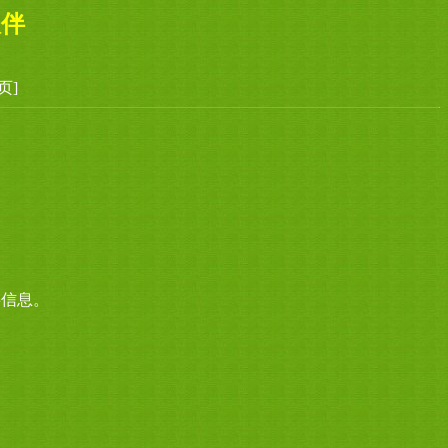
伙伴
页]
事信息。