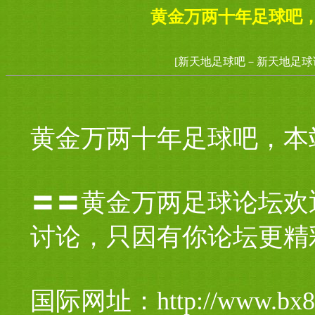
黄金万两十年足球吧
[新天地足球吧－新天地足球
黄金万两十年足球吧，本
〓〓黄金万两足球论坛欢
讨论，只因有你论坛更精
国际网址：http://www.bx8