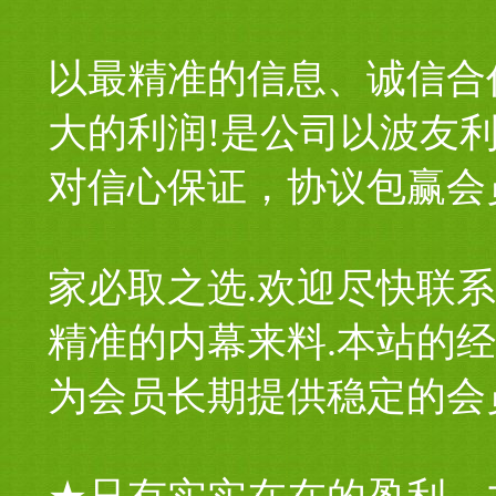
以最精准的信息、诚信合
大的利润!是公司以波友
对信心保证，协议包赢会
家必取之选.欢迎尽快联
精准的内幕来料.本站的
为会员长期提供稳定的会