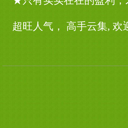
★只有实实在在的盈利，
超旺人气， 高手云集, 