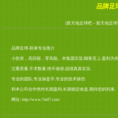
品牌足
[新天地足球吧－新天地足球
品牌足球-联泰专业推介
小投资，高回报，零风险。本集团宗旨:顾客至上.盈利为先
注重质量.不求数量.绝不做假.战绩真真实实.
专业的团队,专业操盘手,专业的技术操控.
和本公司合作绝对长期盈利,长期稳定收盘.期待您的到来,
网址: http://www.7m07.com