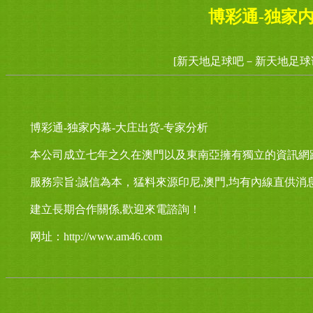
博彩通-独家内
[新天地足球吧－新天地足球
博彩通-独家内幕-大庄出货-专家分析
本公司成立七年之久在澳門以及東南亞擁有獨立的資訊網
服務宗旨:誠信為本，猛料來源印尼,澳門,均有內線直供消
建立長期合作關係,歡迎來電諮詢！
网址：http://www.am46.com