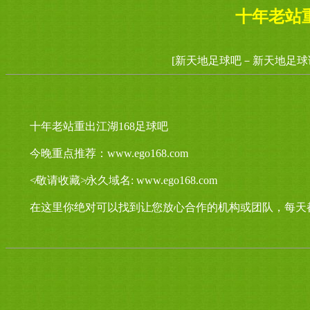
十年老站重
[新天地足球吧－新天地足球
十年老站重出江湖168足球吧
今晚重点推荐：www.ego168.com
≮敬请收藏≯永久域名: www.ego168.com
在这里你绝对可以找到让您放心合作的机构或团队，每天