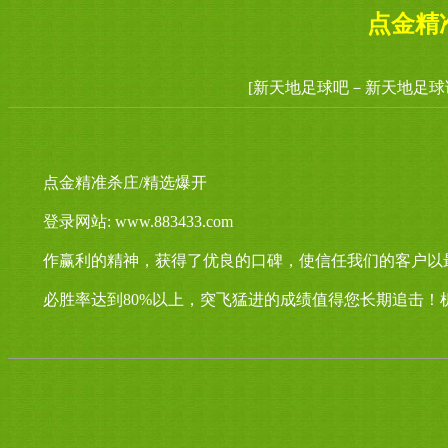
点金精
[新天地足球吧－新天地足球
点金精准杀庄/精选爆开
登录网站: www.883433.com
作赢利的精神，获得了优良的口碑，使信任我们的客户以
必胜率达到80%以上，突飞猛进的成绩值得您长期追击！机