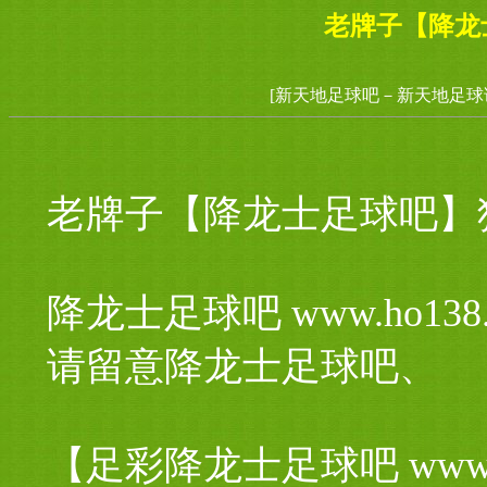
老牌子【降龙
[新天地足球吧－新天地足球
老牌子【降龙士足球吧】
降龙士足球吧 www.ho138
请留意降龙士足球吧、
【足彩降龙士足球吧 www.