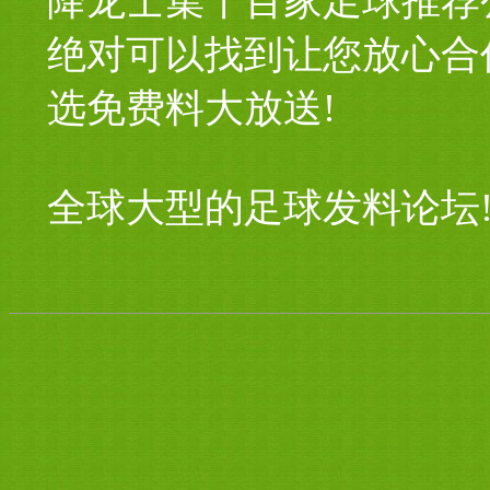
降龙士集千百家足球推荐
绝对可以找到让您放心合
选免费料大放送!
全球大型的足球发料论坛