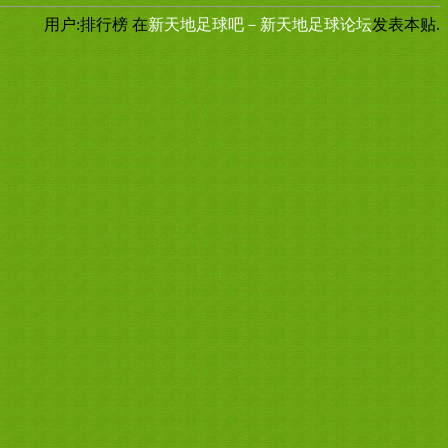
用户:排行榜
在
新天地足球吧－新天地足球论坛
发表本贴.