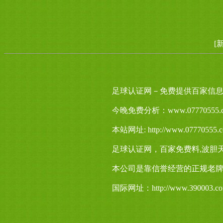
[
足球认证网－免费提供百家信
今晚免费分析：www.07770555.
本站网址: http://www.07770555.c
足球认证网，百家免费料,波胆
本公司是靠信誉经营的正规老牌
国际网址：http://www.390003.co