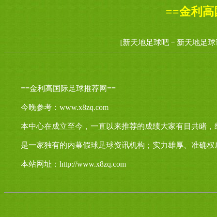
==金利高
[新天地足球吧－新天地足球
==金利高国际足球推荐网==
今晚参考：www.x8zq.com
本中心在成立至今，一直以来推荐的成绩大家有目共睹，
是一家独有的内幕假球足球资讯机构；实力雄厚、准确权
本站网址：http://www.x8zq.com