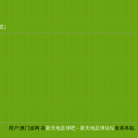
页]
用户:澳门波网
在
新天地足球吧－新天地足球论坛
发表本贴.