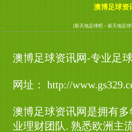
澳博足球资
[新天地足球吧－新天地足球
澳博足球资讯网-专业足
网址： http://www.gs329.
澳博足球资讯网是拥有多
业理财团队. 熟悉欧洲主