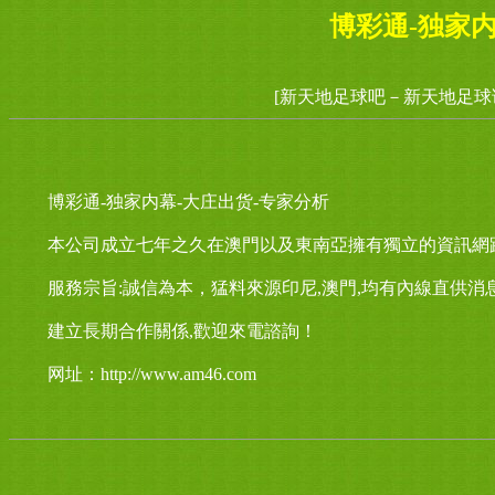
博彩通-独家内
[新天地足球吧－新天地足球
博彩通-独家内幕-大庄出货-专家分析
本公司成立七年之久在澳門以及東南亞擁有獨立的資訊網
服務宗旨:誠信為本，猛料來源印尼,澳門,均有內線直供消
建立長期合作關係,歡迎來電諮詢！
网址：http://www.am46.com