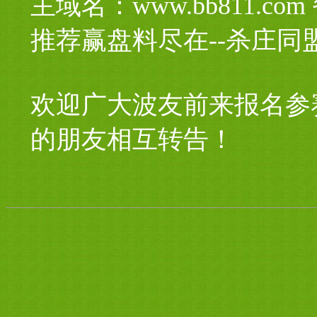
主域名：www.bb811.com
推荐赢盘料尽在--杀庄同
欢迎广大波友前来报名参
的朋友相互转告！