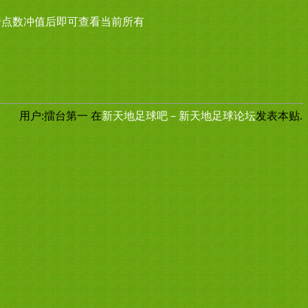
行点数冲值后即可查看当前所有
用户:擂台第一
在
新天地足球吧－新天地足球论坛
发表本贴.