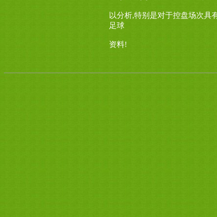
以分析,特别是对于控盘场次具
足球
资料!