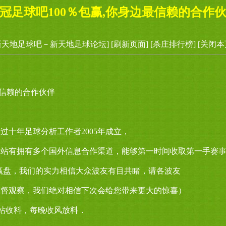
冠足球吧100％包赢,你身边最信赖的合作
新天地足球吧－新天地足球论坛]
[刷新页面]
[杀庄排行榜]
[关闭本
最信赖的合作伙伴
过十年足球分析工作者2005年成立，
本站有拥有多个国外信息合作渠道，能够第一时间收取第一手赛
赢盘，我们的实力相信大众波友有目共睹，请各波友
监督观察，我们绝对相信下次会给您带来更大的惊喜）
m 网站收料，每晚收风放料．