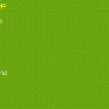
伙伴
页]
事信息。