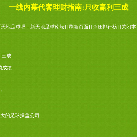
一线内幕代客理财指南:只收赢利三成
新天地足球吧－新天地足球论坛]
[刷新页面]
[杀庄排行榜]
[关闭本
利三成
的成绩
!
最大的足球操盘公司