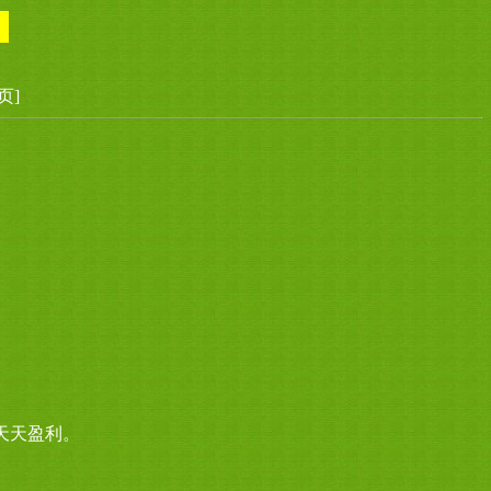
█
页]
天天盈利。