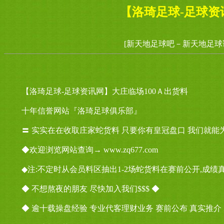
【洛琦足球-足球资
[新天地足球吧－新天地足球
【洛琦足球-足球资讯网】大庄临场100Ａ出货料
十年信誉网站『洛琦足球俱乐部』
〓 实实在在收取庄家蛇货料 只要你有皇冠盘口 我们就能
◆欢迎浏览网站查询→ www.zq677.com
◆注:不定时从会员料区抽出1-2场蛇货料在赛前公开,成绩真
◆ 不想熬夜的朋友 尽快加入我们$$$ ◆
◆ 逾十载操盘经验 专业代客理财业务 赛前公布 真实推介