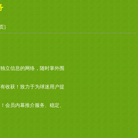
务
页]
有独立信息的网络，随时掌外围
定有收获！致力于为球迷用户提
！！会员内幕推介服务、稳定、