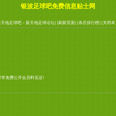
银波足球吧免费信息贴士网
新天地足球吧－新天地足球论坛]
[刷新页面]
[杀庄排行榜]
[关闭本
经常免费公开会员料见证!