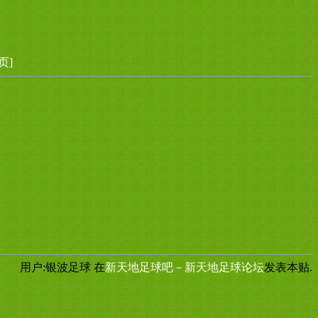
页]
用户:银波足球
在
新天地足球吧－新天地足球论坛
发表本贴.