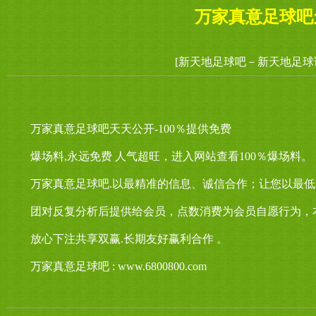
万家真意足球吧天
[新天地足球吧－新天地足球
万家真意足球吧天天公开-100％提供免费
爆场料,永远免费 人气超旺，进入网站查看100％爆场料。
万家真意足球吧.以最精准的信息、诚信合作；让您以最低
团对反复分析后提供给会员，点数消费为会员自愿行为，
放心下注共享双赢.长期友好赢利合作 。
万家真意足球吧 : www.6800800.com